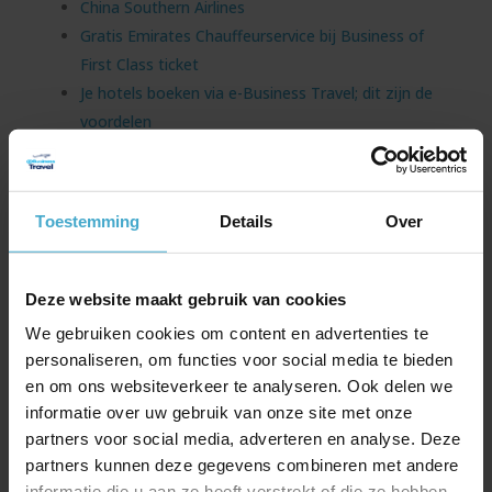
China Southern Airlines
Gratis Emirates Chauffeurservice bij Business of
First Class ticket
Je hotels boeken via e-Business Travel; dit zijn de
voordelen
Nieuwsupdate Emirates: gratis wifi, nieuwe A350
en voordeel met My Emirates Pass
Jouw internationale treinreis onder controle met
Toestemming
Details
Over
de NS International App!
Maak kennis met Atriis: de slimme online
bookingtool voor je zakenreis
Deze website maakt gebruik van cookies
Uitbreiding codeshare-overeenkomst British
We gebruiken cookies om content en advertenties te
Airways & Cathay Pacific en vooruitblik zomer
personaliseren, om functies voor social media te bieden
2026
en om ons websiteverkeer te analyseren. Ook delen we
Air France introduceert gratis high-speed wifi aan
informatie over uw gebruik van onze site met onze
boord
partners voor social media, adverteren en analyse. Deze
Beperkingen voor vluchten door NAVO-top in
partners kunnen deze gegevens combineren met andere
informatie die u aan ze heeft verstrekt of die ze hebben