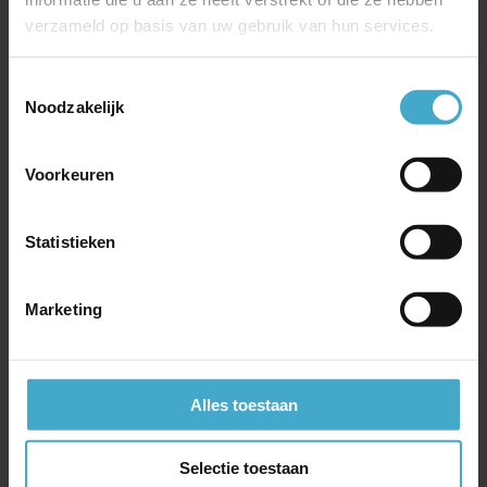
Nederland
verzameld op basis van uw gebruik van hun services.
The TravelLab, het nieuwe label van e-Business
Travel
Air Europa
Toestemmingsselectie
Noodzakelijk
Verplichte registratie persoonsgegevens bij reis
naar Spanje
Twee nieuwe treinen tussen Nederland en België
Voorkeuren
Etihad Airways breidt schema flink uit
Teamreis naar Split
Statistieken
Turkish Airlines’ nieuwe Business Class Suite
KLM nu ook naar Portland
Marketing
ITA Airways
Naar de VS of Canada met Icelandair
Skytrax kiest beste airlines van de wereld
Verrassend Belfast
Alles toestaan
Etihad Airways wint meerdere awards
Lufthansa Allegris takes off
Selectie toestaan
SAS lid van SkyTeam-alliantie