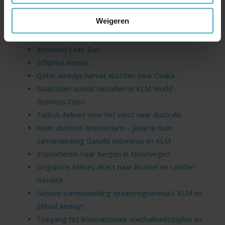
Voordeel met My Emirates Pass
Weigeren
Sprookjesachtig Lapland
Nieuwe oneworld lounge op Schiphol
Interview Cees Bas
Schiphol nieuws
Qatar Airways hervat vluchten naar Osaka
Maaltijden vooraf bestellen in KLM World
Business Class
Turkish Airlines voor het eerst naar Australië
Meer vluchten Amsterdam – Jakarta door
samenwerking Garuda Indonesia en KLM
Inspiratiereis naar Bergen in Noorwegen
Singapore Airlines direct naar Brussel en Londen
Gatwick
Nieuwe samenwerking spaarprogramma’s KLM en
Etihad Airways
Toegang tot internationale voetbalwedstrijden en