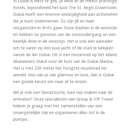
In Dubai is niets te gek, je vindt er de meest prachtige
hotels, bijvoorbeeld het luxe The St. Regis Downtown.
Dubai heeft een enorme veelzijdigheid aan activiteiten
die je kunt ondernemen. Zo zijn Jill en haar
reisgenoten in 4×4’s gaan Dune Bashen in de woestijn
en hebben ze genoten van de zonsondergang en een
heerlijk diner in de woestijn. Het is ook een aanrader
om te varen op een luxe jacht of de stad te bekijken
vanuit de Ain Dubai. Dit is een reuzenrad op het eiland
Bluewaters Island voor de kust van de Dubai Marina.
Het is met 250 meter het hoogste reuzenrad ter
wereld. Hou van je van glamour en luxe, dan is Dubai
een goede keuze om naar af te reizen.
Wil je ook een fantastische, luxe reis maken naar de
emiraten? Onze specialisten van
Group
&
VIP Travel
helpen je graag met het samenstellen van een
onvergetelijke trip en organiseren alles tot in de
puntjes.