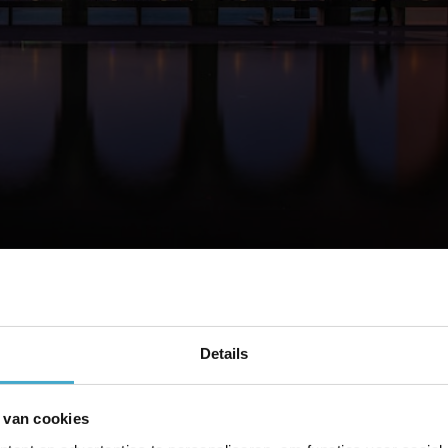
Details
s 1 februari 2023 verplicht een Qatarese ziektekostenverzekering af
doel van de reis) ook een visum nodig.
 van cookies