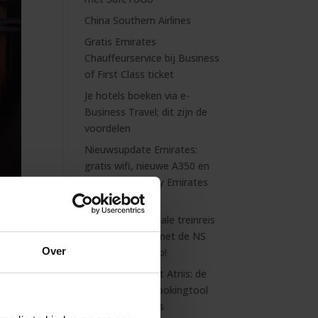
China Southern Airlines
Gratis Emirates
Chauffeurservice bij Business
of First Class ticket
Je hotels boeken via e-
Business Travel; dit zijn de
voordelen
Nieuwsupdate Emirates:
gratis wifi, nieuwe A350 en
voordeel met My Emirates
Pass
Jouw internationale treinreis
onder controle met de NS
Over
International App!
Maak kennis met Atriis: de
 te
slimme online bookingtool
voor je zakenreis