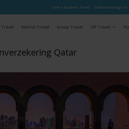
Over e-Business Travel
Online bookingtool
 Travel
Marine Travel
Group Travel
VIP Travel
Hu
enverzekering Qatar