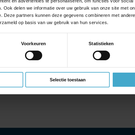
ent en advertenties te personaliseren, om functies voor social
r
. Ook delen we informatie over uw gebruik van onze site met on
g paspoort nodig, een identiteitskaart is niet toegestaan. Uw paspoor
e. Deze partners kunnen deze gegevens combineren met andere i
r u het land binnenkomt. U kunt een visum krijgen voor een verblij
erzameld op basis van uw gebruik van hun services.
egveld.
stenverzekering
Voorkeuren
Statistieken
kostenverzekering af te sluiten. De kosten hiervan bedragen QAR 50
land of een ander land afgesloten, dan wordt deze niet erkend. Meer
iten, wat er gedekt wordt door de polis, wat de voorwaarden zijn etc
c Health
.
Selectie toestaan