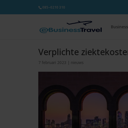
085–0210 310
Business
Verplichte ziektekost
7 februari 2023
|
nieuws