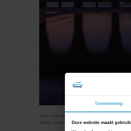
Toestemming
Gaat u op
zakenreis
naar Qatar? Dan bent u sind
sluiten. Daarnaast heeft u (afhankelijk van het 
Deze website maakt gebruik