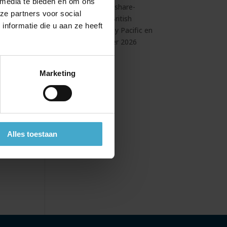
 media te bieden en om ons
Uitbreiding codeshare-
ze partners voor social
overeenkomst British
t
nformatie die u aan ze heeft
Airways & Cathay Pacific en
f
vooruitblik zomer 2026
Marketing
.
.
Alles toestaan