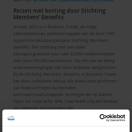
Reizen met korting door Stichting
Members’ Benefits
Al sinds 2003 is e-Business Travel, als enige
zakenreisbureau, preferred supplier van de door FME
opgerichte inkooporganisatie Stichting Members’
Benefits. Een stichting met een uniek
inkoopprogramma voor ruim 22.000 ondernemingen
met circa 700.000 werknemers. Via één van de dertig
brancheverenigingen zijn deze bedrijven aangesloten
bij de Stichting Members’ Benefits. e-Business Travel
kan door collectieve inkoop alle leden laten profiteren
van flinke kortingen bij tientallen
luchtvaartmaatschappijen. Kortingen die op kunnen
lopen tot maar liefst 40%. Daar heeft u bij het boeken
uw
zakenreis
veel voordeel van.