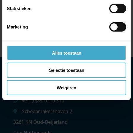
NS International App!
Statistieken
Maak kennis met Atriis: de slimme online bookingtool
voor je zakenreis
Marketing
Uitbreiding codeshare-overeenkomst British Airways &
Cathay Pacific en vooruitblik zomer 2026
Alles toestaan
Selectie toestaan
Headoffice
Weigeren
contact
+31 (0)85-0210 310
Scheepmakershaven 2
3261 KN Oud-Beijerland
The Netherlands