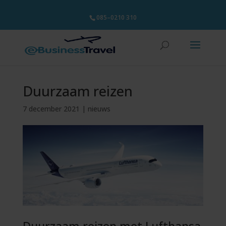
085–0210 310
Duurzaam reizen
7 december 2021
|
nieuws
Duurzaam reizen met Lufthansa