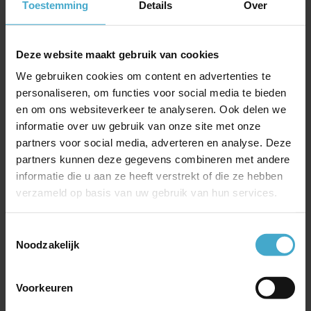
Toestemming
Details
Over
Deze website maakt gebruik van cookies
Meest recente berichten
We gebruiken cookies om content en advertenties te
personaliseren, om functies voor social media te bieden
Jubileum- of incentivereis naar IJsland
en om ons websiteverkeer te analyseren. Ook delen we
On Business – corporate spaarprogramma van British
informatie over uw gebruik van onze site met onze
Airways
partners voor social media, adverteren en analyse. Deze
Goed geïnformeerd op reis met SafeToGo
partners kunnen deze gegevens combineren met andere
China Southern Airlines
informatie die u aan ze heeft verstrekt of die ze hebben
verzameld op basis van uw gebruik van hun services.
Gratis Emirates Chauffeurservice bij Business of First
Class ticket
Toestemmingsselectie
Je hotels boeken via e-Business Travel; dit zijn de
Noodzakelijk
voordelen
Nieuwsupdate Emirates: gratis wifi, nieuwe A350 en
voordeel met My Emirates Pass
Voorkeuren
Jouw internationale treinreis onder controle met de