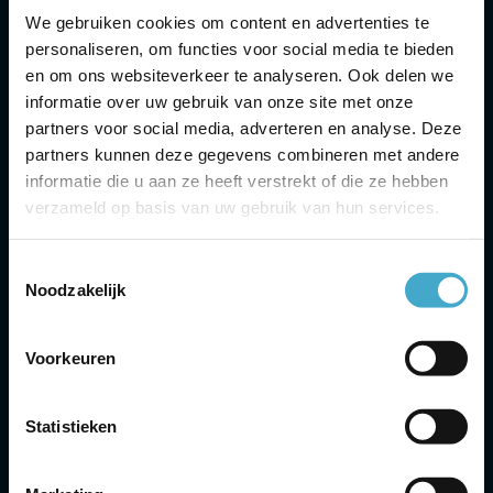
We gebruiken cookies om content en advertenties te
personaliseren, om functies voor social media te bieden
Headoffice
en om ons websiteverkeer te analyseren. Ook delen we
informatie over uw gebruik van onze site met onze
contact
partners voor social media, adverteren en analyse. Deze
+31 (0)85-0210 310
partners kunnen deze gegevens combineren met andere
informatie die u aan ze heeft verstrekt of die ze hebben
Scheepmakershaven 2
verzameld op basis van uw gebruik van hun services.
3261 KN Oud-Beijerland
Toestemmingsselectie
The Netherlands
Noodzakelijk
Schiphol
Voorkeuren
Contact
Statistieken
+31 (0)85-0210 312
The Base A, Evert van de Beekstraat 1-20,