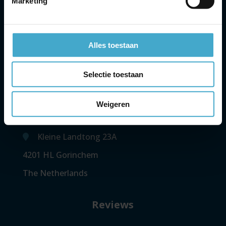
Marketing
2e etage
1118 CL Schiphol
The Netherlands
Alles toestaan
Gorinchem
Selectie toestaan
Contact
Weigeren
+31 (0)85-0210 317
Kleine Landtong 23A
4201 HL Gorinchem
The Netherlands
Reviews