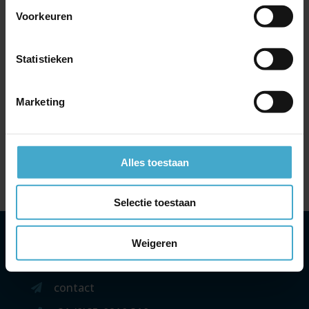
Je hotels boeken via e-Business Travel; dit zijn de
Voorkeuren
voordelen
Nieuwsupdate Emirates: gratis wifi, nieuwe A350 en
voordeel met My Emirates Pass
Statistieken
Jouw internationale treinreis onder controle met de
NS International App!
Marketing
Maak kennis met Atriis: de slimme online bookingtool
voor je zakenreis
Uitbreiding codeshare-overeenkomst British Airways &
Alles toestaan
Cathay Pacific en vooruitblik zomer 2026
Selectie toestaan
Weigeren
Headoffice
contact