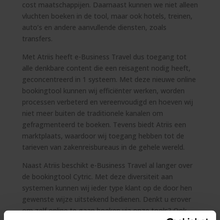
cost maatschappijen. Daarnaast kunnen we niet alleen
vluchten boeken in de tool, maar ook hotels, treinen,
auto’s en andere aanvullende diensten, zoals
transfers.
Met Atriis heeft e-Business Travel dus toegang tot
alle denkbare content die een reisagent nodig heeft,
geconcentreerd in 1 systeem. Met deze nieuwe online
bookingtool kunnen wij efficiënter werken, worden
processen verbeterd en vereenvoudigd en hoeven wij
niet meer buiten de traditionele kanalen om
gefragmenteerd te boeken. Tevens biedt Atriis een
marktplaats, waardoor wij toegang hebben tot de
tarieven van zakenreisbureaus in de gehele wereld.
Naast Atriis beschikt e-Business Travel al langer over
de bookingtool Cytric. Met deze diversiteit aan
systemen kunnen wij ieder type klant op de door hen
gewenste wijze uitstekend bedienen. Denkt u erover
om zelf online te gaan boeken via onze tools? Ook