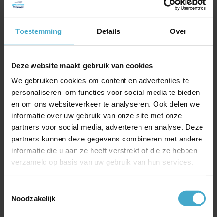
dan staan onze travel consultants nog steeds voor u
klaar met advies en hulp.
Wilt u meer weten over het boeken van uw
Toestemming
Details
Over
zakenreizen
in één van onze online tools? Laat het
ons weten, wij informeren u graag over de
verschillende mogelijkheden of plannen een demo met
Deze website maakt gebruik van cookies
u in.
We gebruiken cookies om content en advertenties te
personaliseren, om functies voor social media te bieden
en om ons websiteverkeer te analyseren. Ook delen we
Meest recente berichten
informatie over uw gebruik van onze site met onze
Jubileum- of incentivereis naar IJsland
partners voor social media, adverteren en analyse. Deze
On Business – corporate spaarprogramma van British
partners kunnen deze gegevens combineren met andere
Airways
informatie die u aan ze heeft verstrekt of die ze hebben
verzameld op basis van uw gebruik van hun services.
Goed geïnformeerd op reis met SafeToGo
China Southern Airlines
Toestemmingsselectie
Gratis Emirates Chauffeurservice bij Business of First
Noodzakelijk
Class ticket