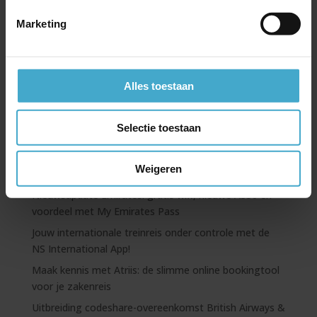
Jubileum- of incentivereis naar IJsland
Marketing
On Business – corporate spaarprogramma van British
Airways
Goed geïnformeerd op reis met SafeToGo
Alles toestaan
China Southern Airlines
Gratis Emirates Chauffeurservice bij Business of First
Selectie toestaan
Class ticket
Je hotels boeken via e-Business Travel; dit zijn de
Weigeren
voordelen
Nieuwsupdate Emirates: gratis wifi, nieuwe A350 en
voordeel met My Emirates Pass
Jouw internationale treinreis onder controle met de
NS International App!
Maak kennis met Atriis: de slimme online bookingtool
voor je zakenreis
Uitbreiding codeshare-overeenkomst British Airways &