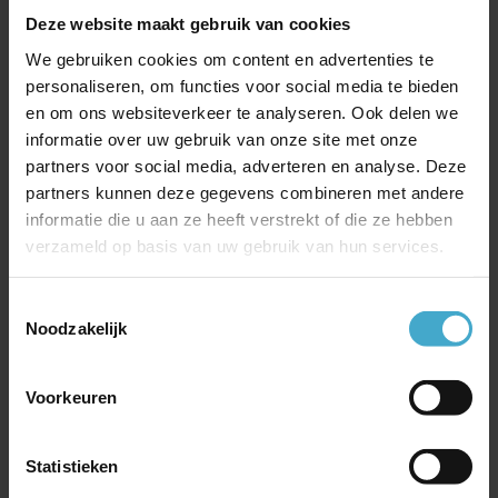
Qatar Aiways vind je op
Privilege Club
. Je kunt je hier
Deze website maakt gebruik van cookies
ook aanmelden. Kijk ook eens bij
Oneworld
voor
We gebruiken cookies om content en advertenties te
aanvullende informatie.
personaliseren, om functies voor social media te bieden
en om ons websiteverkeer te analyseren. Ook delen we
Heb je als bedrijf interesse in het Corporate
informatie over uw gebruik van onze site met onze
spaarprogramma van Qatar Airways, Beyond
partners voor social media, adverteren en analyse. Deze
Business, bezoek dan onze pagina
Travel Services.
partners kunnen deze gegevens combineren met andere
informatie die u aan ze heeft verstrekt of die ze hebben
verzameld op basis van uw gebruik van hun services.
Toestemmingsselectie
Noodzakelijk
Voorkeuren
Statistieken
Meest recente berichten