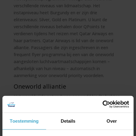
verschillende niveaus van lidmaatschap. Het
instapniveau heet Burgundy en er zijn drie
eliteniveaus: Silver, Gold en Platinum. U kunt de
verschillende niveaus behalen door QPoints te
verdienen tijdens het reizen met Qatar Airways en
haar partners. Qatar Airways is lid van de oneword
alliantie. Passagiers die zijn ingeschreven in een
frequent flyer programma bij een van de oneworld
aangesloten luchtvaartmaatschappijen komen –
afhankelijk van hun niveau – automatisch in
aanmerking voor oneworld priority voordelen.
Oneworld alliantie
Het wereldwijde netwerk van oneworld biedt vluchten
naar meer dan 900 bestemmingen in 170 gebieden. In
de oneworld alliantie zitten onder andere American
Airlines, British Airways, Cathay Pacific, Finnair,
Toestemming
Details
Over
Malaysia Airlines en Iberia.
Meer informatie over het loyaliteitsprogramma van