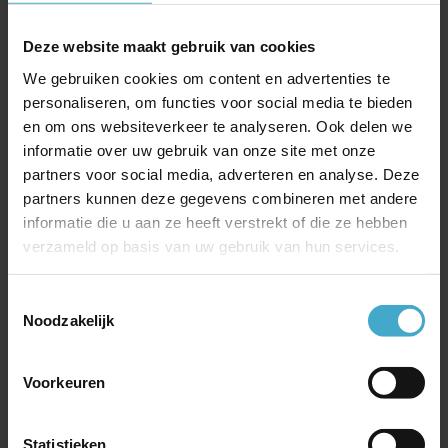
Meest recente berichten
Deze website maakt gebruik van cookies
Jubileum- of incentivereis naar IJsland
We gebruiken cookies om content en advertenties te
personaliseren, om functies voor social media te bieden
On Business – corporate spaarprogramma van British
en om ons websiteverkeer te analyseren. Ook delen we
Airways
informatie over uw gebruik van onze site met onze
Goed geïnformeerd op reis met SafeToGo
partners voor social media, adverteren en analyse. Deze
China Southern Airlines
partners kunnen deze gegevens combineren met andere
Gratis Emirates Chauffeurservice bij Business of First
informatie die u aan ze heeft verstrekt of die ze hebben
Class ticket
verzameld op basis van uw gebruik van hun services.
Je hotels boeken via e-Business Travel; dit zijn de
voordelen
Toestemmingsselectie
Noodzakelijk
Nieuwsupdate Emirates: gratis wifi, nieuwe A350 en
voordeel met My Emirates Pass
Jouw internationale treinreis onder controle met de
Voorkeuren
NS International App!
Maak kennis met Atriis: de slimme online bookingtool
Statistieken