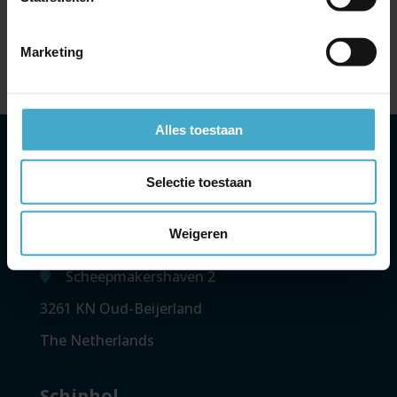
voor je zakenreis
Uitbreiding codeshare-overeenkomst British Airways &
Marketing
Cathay Pacific en vooruitblik zomer 2026
Alles toestaan
Headoffice
Selectie toestaan
contact
Weigeren
+31 (0)85-0210 310
Scheepmakershaven 2
3261 KN Oud-Beijerland
The Netherlands
Schiphol