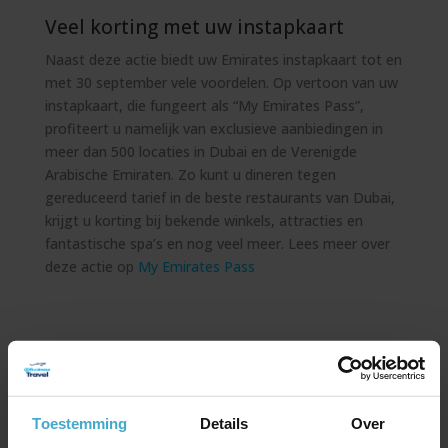
Veel korting met uw instapkaart
Naast deze actie biedt uw Emirates instapkaart tot en
met 30 september vele voordelen. Op vertoon van uw
instapkaart, die fungeert als “My Emirates Pass”,
profiteert u namelijk van exclusieve aanbiedingen in
meer dan 500 locaties in Dubai en de Verenigde
Arabische Emiraten. Zo kunt u dineren tegen
gereduceerd tarief in de beste restaurants van Dubai,
krijgt u korting bij bekende winkels, attracties en
fantastische spa’s en nog veel meer. Lees meer over
deze actie op
My Emirates Pass
Toestemming
Details
Over