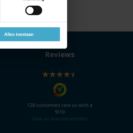
Alles toestaan
Reviews
128
customers rate us with a
9
/
10
View on Klantenvertellen