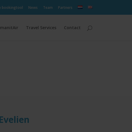
e bookingtool
News
Team
Partners
manitAir
Travel Services
Contact
Evelien