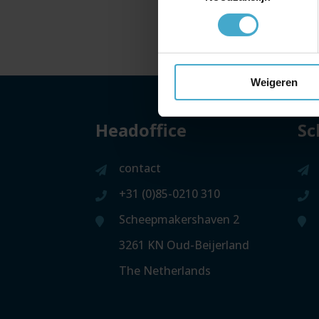
Weigeren
Headoffice
Sc
contact
+31 (0)85-0210 310
Scheepmakershaven 2
3261 KN Oud-Beijerland
The Netherlands