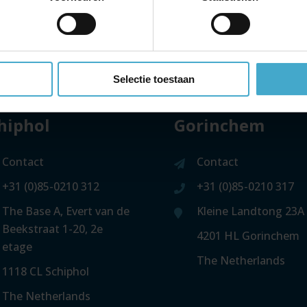
Selectie toestaan
hiphol
Gorinchem
Contact
Contact
+31 (0)85-0210 312
+31 (0)85-0210 317
The Base A, Evert van de
Kleine Landtong 23A
Beekstraat 1-20, 2e
4201 HL Gorinchem
etage
The Netherlands
1118 CL Schiphol
The Netherlands