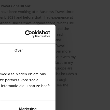
Travel Consultant
I have been working at e-Business Travel since
early 2021 and before that I had experience at
other business travel organisations. What I like
most about my job is the dynamics and the
puzzling to find the best routes for each
request. I work in the Marine team and
occasionally assist in the Business Travel
Over
department, which makes my job even more
varied. In my spare time I like to go out with my
husband and son to discover nice places in my
own country. My favourite cities in Europe are
Seville and Rome. My travel bucket list includes a
 media te bieden en om ons
tour of South Africa and travelling through
ze partners voor social
Scandinavia in a camper van and to see the
nformatie die u aan ze heeft
northern lights.
Marketing