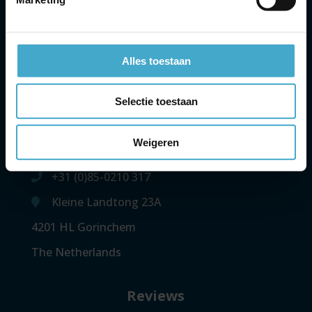
The Base A, Evert van de Beekstraat 1-20,
2e etage
1118 CL Schiphol
Alles toestaan
The Netherlands
Selectie toestaan
Gorinchem
Weigeren
Contact
+31 (0)85-0210 317
Kleine Landtong 23A
4201 HL Gorinchem
The Netherlands
Reviews