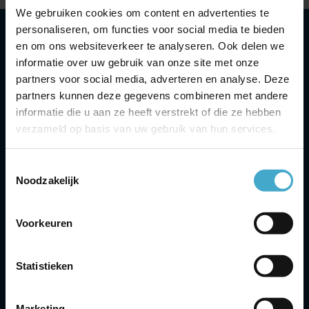
We gebruiken cookies om content en advertenties te
personaliseren, om functies voor social media te bieden
en om ons websiteverkeer te analyseren. Ook delen we
Headoffice
informatie over uw gebruik van onze site met onze
partners voor social media, adverteren en analyse. Deze
contact
partners kunnen deze gegevens combineren met andere
+31 (0)85-0210 310
informatie die u aan ze heeft verstrekt of die ze hebben
verzameld op basis van uw gebruik van hun services.
Scheepmakershaven 2
3261 KN Oud-Beijerland
Toestemmingsselectie
Noodzakelijk
The Netherlands
Voorkeuren
Schiphol
Contact
Statistieken
+31 (0)85-0210 312
Marketing